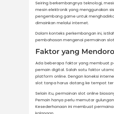
Seiring berkembangnya teknologi, mesi
mesin elektronik yang menggunakan sis
pengembang game untuk menghadirkan 
dimainkan melalui internet.
Dalam konteks perkembangan ini, istil
pembahasan mengenai permainan slot di
Faktor yang Mendoron
Ada beberapa faktor yang membuat per
pemain digital. Salah satu faktor uta
platform online. Dengan koneksi inter
slot tanpa harus datang ke tempat ter
Selain itu, permainan slot online biasa
Pemain hanya perlu memutar gulungan 
Kesederhanaan ini membuat permainan
kalangan.