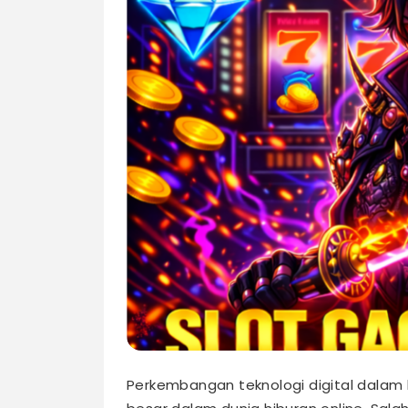
Perkembangan teknologi digital dala