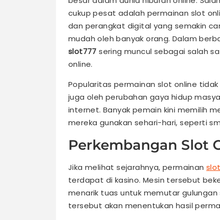
besar dalam dunia hiburan online. Sal
cukup pesat adalah permainan slot on
dan perangkat digital yang semakin can
mudah oleh banyak orang. Dalam berba
slot777
sering muncul sebagai salah sa
online.
Popularitas permainan slot online tida
juga oleh perubahan gaya hidup masya
internet. Banyak pemain kini memilih m
mereka gunakan sehari-hari, seperti s
Perkembangan Slot On
Jika melihat sejarahnya, permainan
slo
terdapat di kasino. Mesin tersebut be
menarik tuas untuk memutar gulungan 
tersebut akan menentukan hasil perma